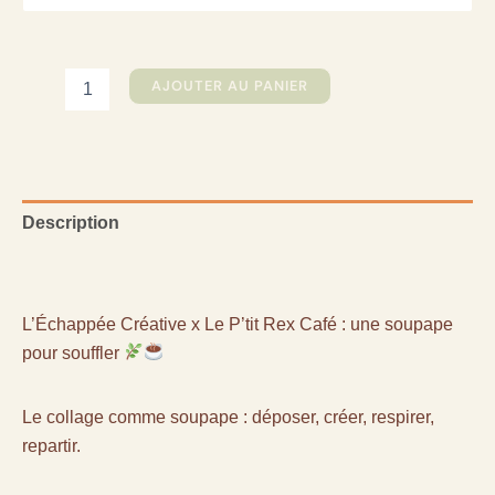
quantité
AJOUTER AU PANIER
de
Ateliers
Collage
Introspectif
au
P'tit
Description
Rex
Café
Informations complémentaires
L’Échappée Créative x Le P’tit Rex Café : une soupape
pour souffler
Le collage comme soupape : déposer, créer, respirer,
repartir.